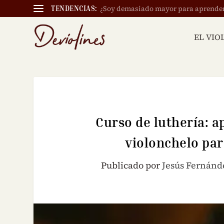
¿Soy demasiado mayor para aprender a
TENDENCIAS:
EL VIO
Curso de luthería: ap
violonchelo par
Publicado por
Jesús Fernánd