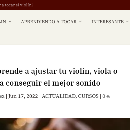
 tocar el violín?
LIN
APRENDIENDO A TOCAR
INTERESANTE
rende a ajustar tu violín, viola o
a conseguir el mejor sonido
ez
|
Jun 17, 2022
|
ACTUALIDAD
,
CURSOS
|
0