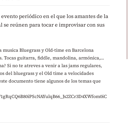
evento periódico en el que los amantes de la
 se reúnen para tocar e improvisar con sus
la musica Bluegrass y Old-time en Barcelona
 Tocas guitarra, fiddle, mandolina, armónica,…
a? Si no te atreves a venir a las jams regulares,
os del bluegrass y el Old time a velocidades
 este documento tiene algunos de los temas que
/d/1gRqCQ6B80iPScNAYulqB66_Js2ZCr3D4XWfom0iC