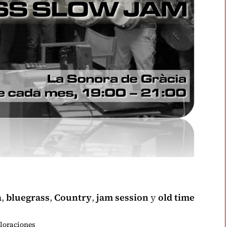
a
,
bluegrass
,
Country
,
jam session
y
old time
loraciones