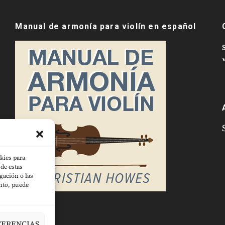
Manual de armonía para violín en español
v
kies para
de estas
gación o las
ento, puede
FERENCIAS