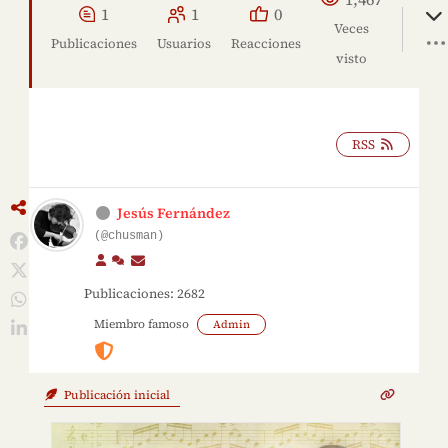
1
1
0
Veces
Publicaciones
Usuarios
Reacciones
visto
RSS
Jesús Fernández
(@chusman)
Publicaciones: 2682
Miembro famoso
Admin
Publicación inicial