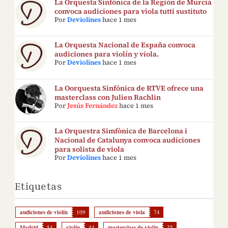
La Orquesta Sinfónica de la Región de Murcia
convoca audiciones para viola tutti sustituto
Por
Deviolines
hace 1 mes
La Orquesta Nacional de España convoca
audiciones para violín y viola.
Por
Deviolines
hace 1 mes
La Oorquesta Sinfónica de RTVE ofrece una
masterclass con Julien Rachlin
Por
Jesús Fernández
hace 1 mes
La Orquestra Simfònica de Barcelona i
Nacional de Catalunya convoca audiciones
para solista de viola
Por
Deviolines
hace 1 mes
Etiquetas
audiciones de violín
109
audiciones de viola
74
Madrid
54
violín
44
masterclass de violín
25