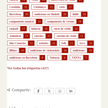
Cataluña
22
Catalunya
22
viola
21
Barcelona
20
audiciones en Madrid
20
fiddle
20
campamento musical
18
campamento de verano
18
euskadi
17
luthería
16
curso de violín
14
Andalucía
13
cuerdas
12
cuerdas de violín
12
Islas Canarias
11
asturias
11
folk
11
Arco
10
Bilbao
10
audiciones de violonchelo
10
audiciones
10
audiciones en Barcelona
9
Valencia
8
VENTA
7
Ver todas las etiquetas (427)
Compartir: