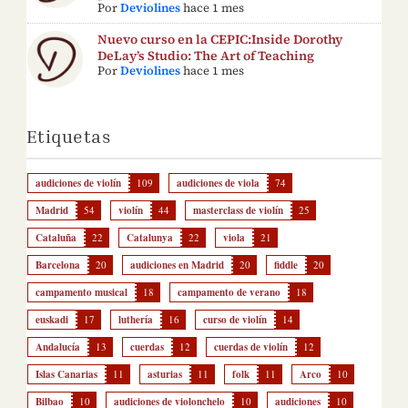
Por
Deviolines
hace 1 mes
Nuevo curso en la CEPIC:Inside Dorothy
DeLay’s Studio: The Art of Teaching
Por
Deviolines
hace 1 mes
Etiquetas
audiciones de violín
109
audiciones de viola
74
Madrid
54
violín
44
masterclass de violín
25
Cataluña
22
Catalunya
22
viola
21
Barcelona
20
audiciones en Madrid
20
fiddle
20
campamento musical
18
campamento de verano
18
euskadi
17
luthería
16
curso de violín
14
Andalucía
13
cuerdas
12
cuerdas de violín
12
Islas Canarias
11
asturias
11
folk
11
Arco
10
Bilbao
10
audiciones de violonchelo
10
audiciones
10