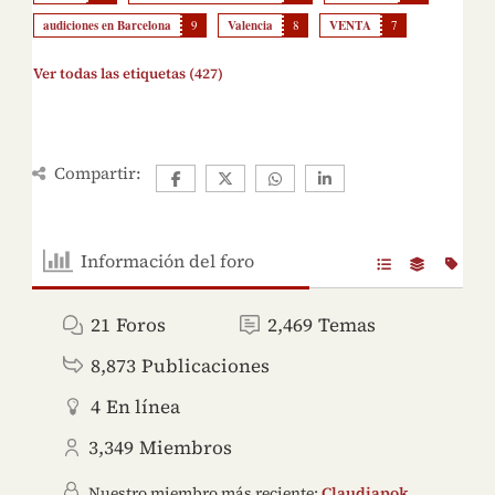
audiciones en Barcelona
9
Valencia
8
VENTA
7
Ver todas las etiquetas (427)
Compartir:
Información del foro
21
Foros
2,469
Temas
8,873
Publicaciones
4
En línea
3,349
Miembros
Nuestro miembro más reciente:
Claudiapok