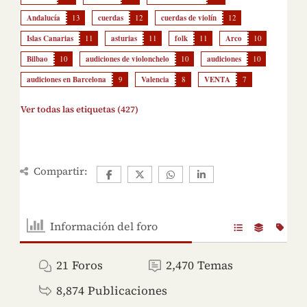
Andalucía
13
cuerdas
12
cuerdas de violín
12
Islas Canarias
11
asturias
11
folk
11
Arco
10
Bilbao
10
audiciones de violonchelo
10
audiciones
10
audiciones en Barcelona
9
Valencia
8
VENTA
7
Ver todas las etiquetas (427)
Compartir:
Información del foro
21
Foros
2,470
Temas
8,874
Publicaciones