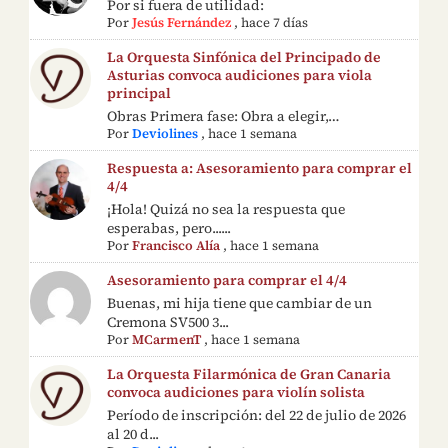
Por si fuera de utilidad:
Por
Jesús Fernández
,
hace 7 días
La Orquesta Sinfónica del Principado de
Asturias convoca audiciones para viola
principal
Obras Primera fase: Obra a elegir,…
Por
Deviolines
,
hace 1 semana
Respuesta a: Asesoramiento para comprar el
4/4
¡Hola! Quizá no sea la respuesta que
esperabas, pero......
Por
Francisco Alía
,
hace 1 semana
Asesoramiento para comprar el 4/4
Buenas, mi hija tiene que cambiar de un
Cremona SV500 3...
Por
MCarmenT
,
hace 1 semana
La Orquesta Filarmónica de Gran Canaria
convoca audiciones para violín solista
Período de inscripción: del 22 de julio de 2026
al 20 d...