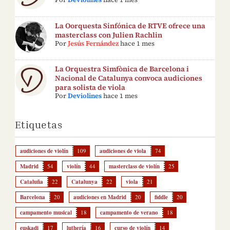
La Oorquesta Sinfónica de RTVE ofrece una
masterclass con Julien Rachlin
Por
Jesús Fernández
hace 1 mes
La Orquestra Simfònica de Barcelona i
Nacional de Catalunya convoca audiciones
para solista de viola
Por
Deviolines
hace 1 mes
Etiquetas
audiciones de violín
109
audiciones de viola
74
Madrid
54
violín
44
masterclass de violín
25
Cataluña
22
Catalunya
22
viola
21
Barcelona
20
audiciones en Madrid
20
fiddle
20
campamento musical
18
campamento de verano
18
euskadi
17
luthería
16
curso de violín
14