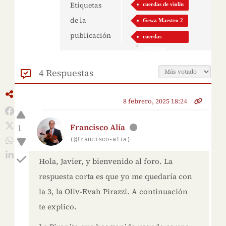
Etiquetas
cuerdas de violín
de la
Gewa Maestro 2
publicación
cuerdas
Alphayue
4 Respuestas
8 febrero, 2025 18:24
1
Francisco Alía
(@francisco-alia)
Hola, Javier, y bienvenido al foro. La
respuesta corta es que yo me quedaría con
la 3, la Oliv-Evah Pirazzi. A continuación
te explico.