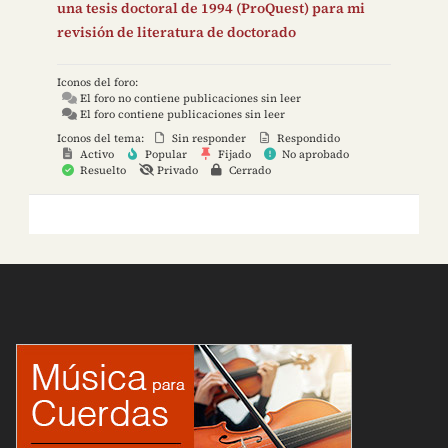
una tesis doctoral de 1994 (ProQuest) para mi
revisión de literatura de doctorado
Iconos del foro:
El foro no contiene publicaciones sin leer
El foro contiene publicaciones sin leer
Iconos del tema:
Sin responder
Respondido
Activo
Popular
Fijado
No aprobado
Resuelto
Privado
Cerrado