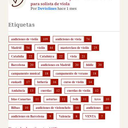
para solista de viola
Por
Deviolines
hace 1 mes
Etiquetas
audiciones de violín
109
audiciones de viola
74
Madrid
54
violín
44
masterclass de violín
25
Cataluña
22
Catalunya
22
viola
21
Barcelona
20
audiciones en Madrid
20
fiddle
20
campamento musical
18
campamento de verano
18
euskadi
17
luthería
16
curso de violín
14
Andalucía
13
cuerdas
12
cuerdas de violín
12
Islas Canarias
11
asturias
11
folk
11
Arco
10
Bilbao
10
audiciones de violonchelo
10
audiciones
10
audiciones en Barcelona
9
Valencia
8
VENTA
7