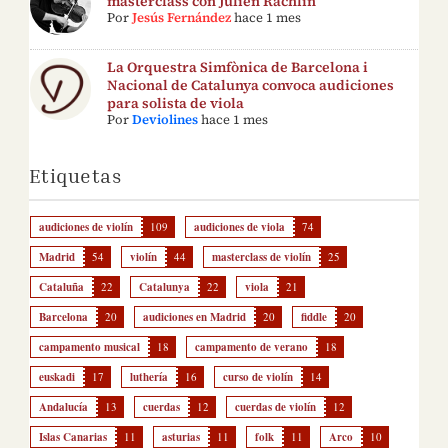
masterclass con Julien Rachlin
Por
Jesús Fernández
hace 1 mes
La Orquestra Simfònica de Barcelona i
Nacional de Catalunya convoca audiciones
para solista de viola
Por
Deviolines
hace 1 mes
Etiquetas
audiciones de violín
109
audiciones de viola
74
Madrid
54
violín
44
masterclass de violín
25
Cataluña
22
Catalunya
22
viola
21
Barcelona
20
audiciones en Madrid
20
fiddle
20
campamento musical
18
campamento de verano
18
euskadi
17
luthería
16
curso de violín
14
Andalucía
13
cuerdas
12
cuerdas de violín
12
Islas Canarias
11
asturias
11
folk
11
Arco
10