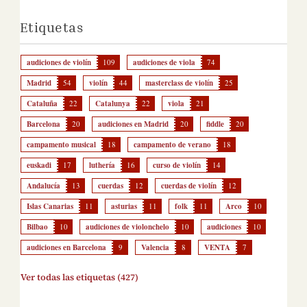
Etiquetas
audiciones de violín
109
audiciones de viola
74
Madrid
54
violín
44
masterclass de violín
25
Cataluña
22
Catalunya
22
viola
21
Barcelona
20
audiciones en Madrid
20
fiddle
20
campamento musical
18
campamento de verano
18
euskadi
17
luthería
16
curso de violín
14
Andalucía
13
cuerdas
12
cuerdas de violín
12
Islas Canarias
11
asturias
11
folk
11
Arco
10
Bilbao
10
audiciones de violonchelo
10
audiciones
10
audiciones en Barcelona
9
Valencia
8
VENTA
7
Ver todas las etiquetas (427)