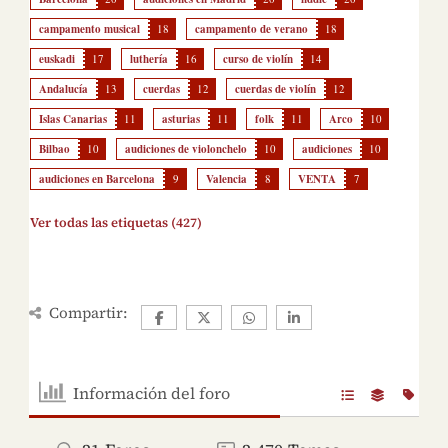
campamento musical
18
campamento de verano
18
euskadi
17
luthería
16
curso de violín
14
Andalucía
13
cuerdas
12
cuerdas de violín
12
Islas Canarias
11
asturias
11
folk
11
Arco
10
Bilbao
10
audiciones de violonchelo
10
audiciones
10
audiciones en Barcelona
9
Valencia
8
VENTA
7
Ver todas las etiquetas (427)
Compartir:
Información del foro