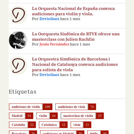
La Orquesta Nacional de España convoca
audiciones para violín y viola.
Por
Deviolines
hace 1 mes
La Oorquesta Sinfónica de RTVE ofrece una
masterclass con Julien Rachlin
Por
Jesús Fernández
hace 1 mes
La Orquestra Simfònica de Barcelona i
Nacional de Catalunya convoca audiciones
para solista de viola
Por
Deviolines
hace 1 mes
Etiquetas
audiciones de violín
109
audiciones de viola
74
Madrid
54
violín
44
masterclass de violín
25
Cataluña
22
Catalunya
22
viola
21
Barcelona
20
audiciones en Madrid
20
fiddle
20