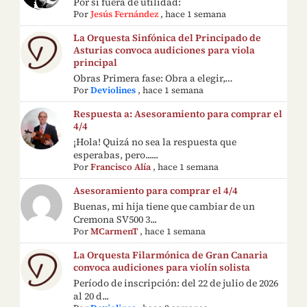
Por si fuera de utilidad:
Por
Jesús Fernández
,
hace 1 semana
La Orquesta Sinfónica del Principado de
Asturias convoca audiciones para viola
principal
Obras Primera fase: Obra a elegir,…
Por
Deviolines
,
hace 1 semana
Respuesta a: Asesoramiento para comprar el
4/4
¡Hola! Quizá no sea la respuesta que
esperabas, pero......
Por
Francisco Alía
,
hace 1 semana
Asesoramiento para comprar el 4/4
Buenas, mi hija tiene que cambiar de un
Cremona SV500 3...
Por
MCarmenT
,
hace 1 semana
La Orquesta Filarmónica de Gran Canaria
convoca audiciones para violín solista
Período de inscripción: del 22 de julio de 2026
al 20 d...