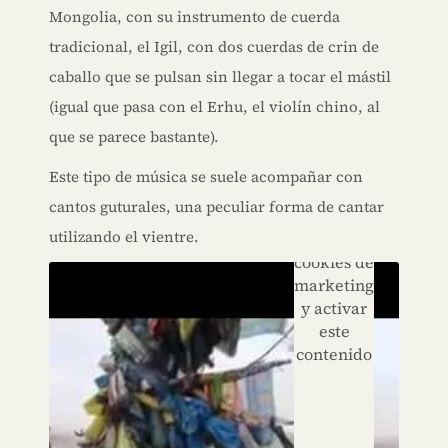
Mongolia, con su instrumento de cuerda
tradicional, el Igil, con dos cuerdas de crin de
caballo que se pulsan sin llegar a tocar el mástil
(igual que pasa con el Erhu, el violín chino, al
que se parece bastante).
Haz clic
Este tipo de música se suele acompañar con
para
cantos guturales, una peculiar forma de cantar
aceptar
utilizando el vientre.
las
cookies de
marketing
y activar
este
contenido