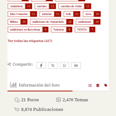
Andalucía
13
cuerdas
12
cuerdas de violín
12
Islas Canarias
11
asturias
11
folk
11
Arco
10
Bilbao
10
audiciones de violonchelo
10
audiciones
10
audiciones en Barcelona
9
Valencia
8
VENTA
7
Ver todas las etiquetas (427)
Compartir:
Información del foro
21
Foros
2,470
Temas
8,874
Publicaciones