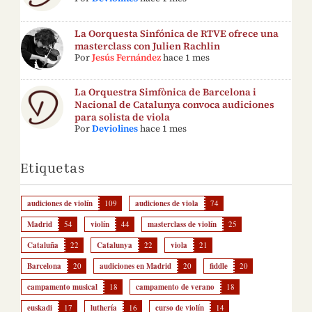
La Oorquesta Sinfónica de RTVE ofrece una
masterclass con Julien Rachlin
Por
Jesús Fernández
hace 1 mes
La Orquestra Simfònica de Barcelona i
Nacional de Catalunya convoca audiciones
para solista de viola
Por
Deviolines
hace 1 mes
Etiquetas
audiciones de violín
109
audiciones de viola
74
Madrid
54
violín
44
masterclass de violín
25
Cataluña
22
Catalunya
22
viola
21
Barcelona
20
audiciones en Madrid
20
fiddle
20
campamento musical
18
campamento de verano
18
euskadi
17
luthería
16
curso de violín
14