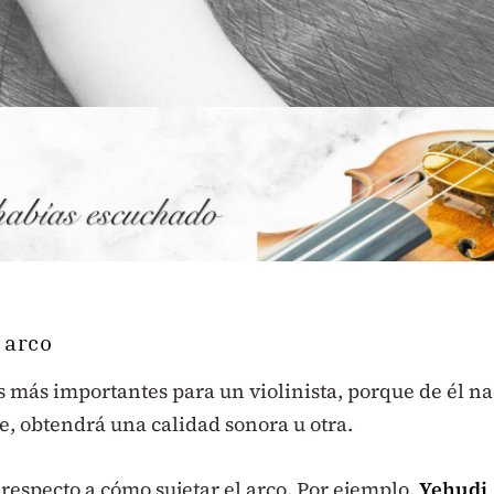
 arco
es más importantes para un violinista, porque de él n
ce, obtendrá una calidad sonora u otra.
especto a cómo sujetar el arco. Por ejemplo,
Yehudi