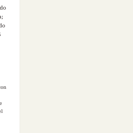
edo
a;
edo
5
con
e
el