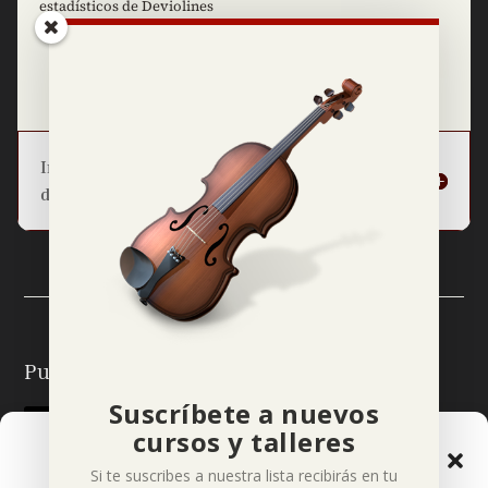
estadísticos de Deviolines
=
12 + 7
Enviar
Información básica sobre la protección
de datos
Puedes seguirme en:
Suscríbete a nuevos
cursos y talleres
Gestionar el Consentimiento
Si te suscribes a nuestra lista recibirás en tu
de las Cookies