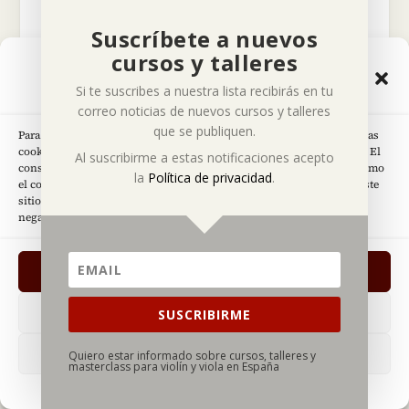
Diseñador gráfico, violinista aficionado,
Suscríbete a nuevos
lector insaciable y creador de Deviolines.
cursos y talleres
Gestionar el Consentimiento
Si te suscribes a nuestra lista recibirás en tu
de las Cookies
correo noticias de nuevos cursos y talleres
que se publiquen.
Para ofrecer las mejores experiencias, utilizamos tecnologías como las
cookies para almacenar y/o acceder a la información del dispositivo. El
Al suscribirme a estas notificaciones acepto
consentimiento de estas tecnologías nos permitirá procesar datos como
ARTÍCULOS RELACIONADOS
la
Política de privacidad
.
el comportamiento de navegación o las identificaciones únicas en este
sitio. No consentir o retirar el consentimiento, puede afectar
negativamente a ciertas características y funciones.
ACEPTO
DENEGAR
SUSCRIBIRME
VER PREFERENCIAS
Quiero estar informado sobre cursos, talleres y
masterclass para violín y viola en España