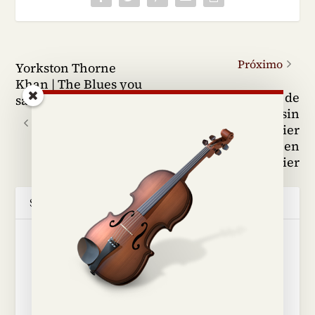
Próximo
Yorkston Thorne
Khan | The Blues you
«Clinic» de
sang
instrumentos sin
Anterior
coste por el luthier
Giorgio Grisales en
Violines De Luthier
SOBRE EL AUTOR
Jesús Fernández