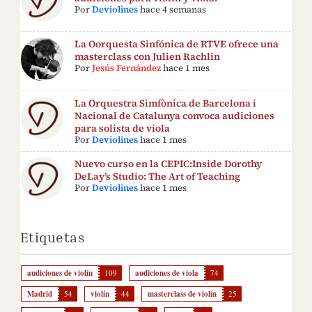
Por
Deviolines
hace 4 semanas
La Oorquesta Sinfónica de RTVE ofrece una
masterclass con Julien Rachlin
Por
Jesús Fernández
hace 1 mes
La Orquestra Simfònica de Barcelona i
Nacional de Catalunya convoca audiciones
para solista de viola
Por
Deviolines
hace 1 mes
Nuevo curso en la CEPIC:Inside Dorothy
DeLay’s Studio: The Art of Teaching
Por
Deviolines
hace 1 mes
Etiquetas
audiciones de violín
109
audiciones de viola
74
Madrid
54
violín
44
masterclass de violín
25