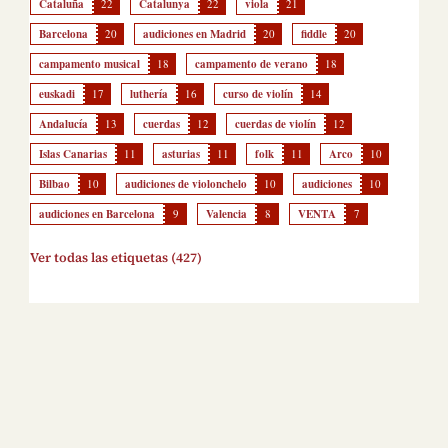
Cataluña
22
Catalunya
22
viola
21
Barcelona
20
audiciones en Madrid
20
fiddle
20
campamento musical
18
campamento de verano
18
euskadi
17
luthería
16
curso de violín
14
Andalucía
13
cuerdas
12
cuerdas de violín
12
Islas Canarias
11
asturias
11
folk
11
Arco
10
Bilbao
10
audiciones de violonchelo
10
audiciones
10
audiciones en Barcelona
9
Valencia
8
VENTA
7
Ver todas las etiquetas (427)