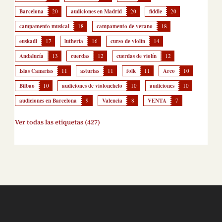
Barcelona
20
audiciones en Madrid
20
fiddle
20
campamento musical
18
campamento de verano
18
euskadi
17
luthería
16
curso de violín
14
Andalucía
13
cuerdas
12
cuerdas de violín
12
Islas Canarias
11
asturias
11
folk
11
Arco
10
Bilbao
10
audiciones de violonchelo
10
audiciones
10
audiciones en Barcelona
9
Valencia
8
VENTA
7
Ver todas las etiquetas (427)