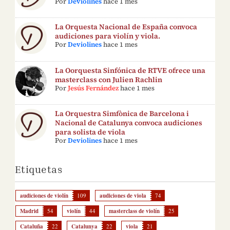
Por
Deviolines
hace 1 mes
La Orquesta Nacional de España convoca
audiciones para violín y viola.
Por
Deviolines
hace 1 mes
La Oorquesta Sinfónica de RTVE ofrece una
masterclass con Julien Rachlin
Por
Jesús Fernández
hace 1 mes
La Orquestra Simfònica de Barcelona i
Nacional de Catalunya convoca audiciones
para solista de viola
Por
Deviolines
hace 1 mes
Etiquetas
audiciones de violín
109
audiciones de viola
74
Madrid
54
violín
44
masterclass de violín
25
Cataluña
22
Catalunya
22
viola
21