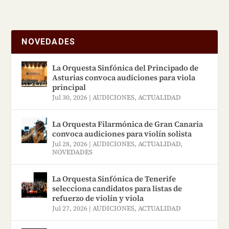
de la música, utilizando el
juego como herramienta
principal. A través de esta
NOVEDADES
enseñanza divertida
desarrollamos el talento de
La Orquesta Sinfónica del Principado de
Asturias convoca audiciones para viola
sus estudiantes a nivel
principal
intelectual, físico, artístico
Jul 30, 2026
|
AUDICIONES
,
ACTUALIDAD
y personal. Ofrecemos
La Orquesta Filarmónica de Gran Canaria
clases de música a partir de
convoca audiciones para violín solista
los 3 años sin límite de
Jul 28, 2026
|
AUDICIONES
,
ACTUALIDAD
,
NOVEDADES
edad. Visítanos:
https://7notas.es/
La Orquesta Sinfónica de Tenerife
selecciona candidatos para listas de
refuerzo de violín y viola
Jul 27, 2026
|
AUDICIONES
,
ACTUALIDAD