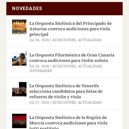
principal. A través de esta
NOVEDADES
enseñanza divertida
desarrollamos el talento de
La Orquesta Sinfónica del Principado de
Asturias convoca audiciones para viola
sus estudiantes a nivel
principal
intelectual, físico, artístico
Jul 30, 2026
|
AUDICIONES
,
ACTUALIDAD
y personal. Ofrecemos
La Orquesta Filarmónica de Gran Canaria
clases de música a partir de
convoca audiciones para violín solista
los 3 años sin límite de
Jul 28, 2026
|
AUDICIONES
,
ACTUALIDAD
,
NOVEDADES
edad. Visítanos:
https://7notas.es/
La Orquesta Sinfónica de Tenerife
selecciona candidatos para listas de
refuerzo de violín y viola
Jul 27, 2026
|
AUDICIONES
,
ACTUALIDAD
La Orquesta Sinfónica de la Región de
Murcia convoca audiciones para viola
tutti sustituto