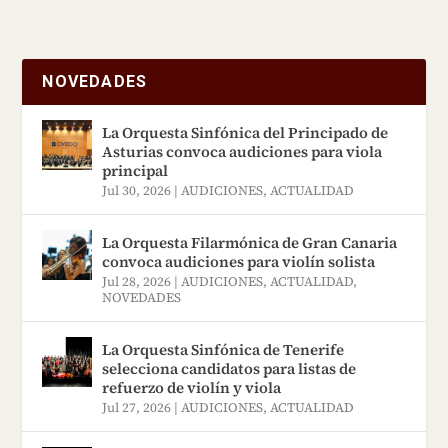
de la música, utilizando el
juego como herramienta
principal. A través de esta
NOVEDADES
enseñanza divertida
desarrollamos el talento de
La Orquesta Sinfónica del Principado de
Asturias convoca audiciones para viola
sus estudiantes a nivel
principal
intelectual, físico, artístico
Jul 30, 2026
|
AUDICIONES
,
ACTUALIDAD
y personal. Ofrecemos
La Orquesta Filarmónica de Gran Canaria
clases de música a partir de
convoca audiciones para violín solista
los 3 años sin límite de
Jul 28, 2026
|
AUDICIONES
,
ACTUALIDAD
,
NOVEDADES
edad. Visítanos:
https://7notas.es/
La Orquesta Sinfónica de Tenerife
selecciona candidatos para listas de
refuerzo de violín y viola
Jul 27, 2026
|
AUDICIONES
,
ACTUALIDAD