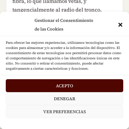
fibra, lo que llamamos vetas, y
tangencialmente al radio del tronco.
Como el gajo de una naranja.
Gestionar el Consentimiento
de las Cookies
Sabemos que los anillos de crecimiento se
producen por la alternancia de las
Para ofrecer las mejores experiencias, utilizamos tecnologías como las
cookies para almacenar y/o acceder a la información del dispositivo. El
estaciones verano-invierno. Durante la
consentimiento de estas tecnologías nos permitirá procesar datos como
el comportamiento de navegación o las identificaciones únicas en este
época de lluvias se produce un
sitio. No consentir o retirar el consentimiento, puede afectar
engrosamiento importante, dando lugar a
negativamente a ciertas características y funciones.
la zona blanda de la fibra y en los periodos
ACEPTO
secos se realiza un crecimiento muy
escaso, dando lugar a la parte dura. Esa
DENEGAR
diferencia crea esa estructura anillada
VER PREFERENCIAS
que se observa cuando podemos ver el
plano de un árbol talado. Y de esa