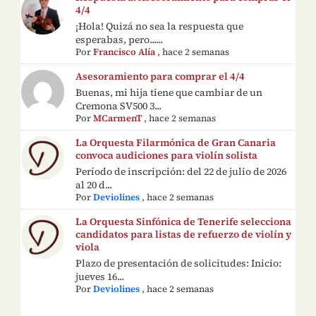
4/4
¡Hola! Quizá no sea la respuesta que
esperabas, pero......
Por
Francisco Alía
,
hace 2 semanas
Asesoramiento para comprar el 4/4
Buenas, mi hija tiene que cambiar de un
Cremona SV500 3...
Por
MCarmenT
,
hace 2 semanas
La Orquesta Filarmónica de Gran Canaria
convoca audiciones para violín solista
Período de inscripción: del 22 de julio de 2026
al 20 d...
Por
Deviolines
,
hace 2 semanas
La Orquesta Sinfónica de Tenerife selecciona
candidatos para listas de refuerzo de violín y
viola
Plazo de presentación de solicitudes: Inicio:
jueves 16...
Por
Deviolines
,
hace 2 semanas