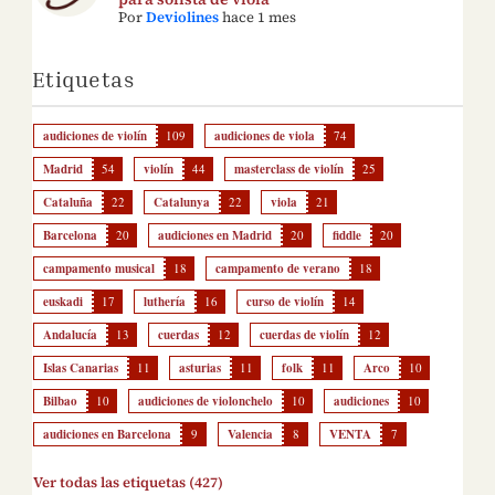
Por
Deviolines
hace 1 mes
Etiquetas
audiciones de violín
109
audiciones de viola
74
Madrid
54
violín
44
masterclass de violín
25
Cataluña
22
Catalunya
22
viola
21
Barcelona
20
audiciones en Madrid
20
fiddle
20
campamento musical
18
campamento de verano
18
euskadi
17
luthería
16
curso de violín
14
Andalucía
13
cuerdas
12
cuerdas de violín
12
Islas Canarias
11
asturias
11
folk
11
Arco
10
Bilbao
10
audiciones de violonchelo
10
audiciones
10
audiciones en Barcelona
9
Valencia
8
VENTA
7
Ver todas las etiquetas (427)