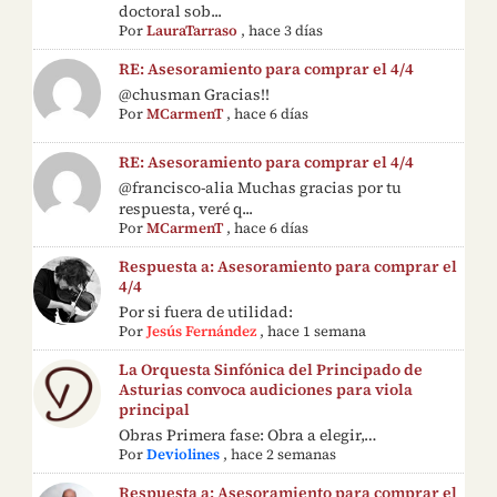
doctoral sob...
Por
LauraTarraso
,
hace 3 días
RE: Asesoramiento para comprar el 4/4
@chusman Gracias!!
Por
MCarmenT
,
hace 6 días
RE: Asesoramiento para comprar el 4/4
@francisco-alia Muchas gracias por tu
respuesta, veré q...
Por
MCarmenT
,
hace 6 días
Respuesta a: Asesoramiento para comprar el
4/4
Por si fuera de utilidad:
Por
Jesús Fernández
,
hace 1 semana
La Orquesta Sinfónica del Principado de
Asturias convoca audiciones para viola
principal
Obras Primera fase: Obra a elegir,…
Por
Deviolines
,
hace 2 semanas
Respuesta a: Asesoramiento para comprar el