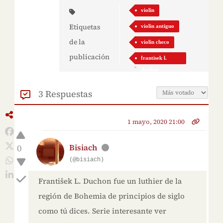
violin
Etiquetas
violin antiguo
de la
violin checo
publicación
frantisek l.
duchon
3 Respuestas
1 mayo, 2020 21:00
0
Bisiach
(@bisiach)
František L. Duchon fue un luthier de la
región de Bohemia de principios de siglo
como tú dices. Serie interesante ver