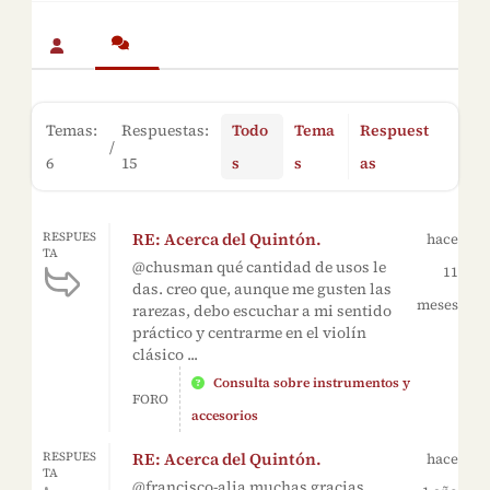
Temas:
Respuestas:
Todo
Tema
Respuest
/
6
15
s
s
as
RE: Acerca del Quintón.
RESPUES
hace
TA
@chusman qué cantidad de usos le
11
das. creo que, aunque me gusten las
meses
rarezas, debo escuchar a mi sentido
práctico y centrarme en el violín
clásico ...
Consulta sobre instrumentos y
FORO
accesorios
RE: Acerca del Quintón.
RESPUES
hace
TA
@francisco-alia muchas gracias