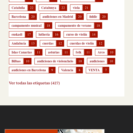
Cataluña
22
Catalunya
22
viola
21
Barcelona
20
audiciones en Madrid
20
fiddle
20
campamento musical
18
campamento de verano
18
euskadi
17
luthería
16
curso de violín
14
Andalucía
13
cuerdas
12
cuerdas de violín
12
Islas Canarias
11
asturias
11
folk
11
Arco
10
Bilbao
10
audiciones de violonchelo
10
audiciones
10
audiciones en Barcelona
9
Valencia
8
VENTA
7
Ver todas las etiquetas (427)