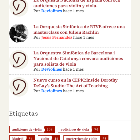
La Orquesta Nacional de España convoca
audiciones para violín y viola.
Por
Deviolines
hace 1 mes
La Oorquesta Sinfónica de RTVE ofrece una
masterclass con Julien Rachlin
Por
Jesús Fernández
hace 1 mes
La Orquestra Simfònica de Barcelona i
Nacional de Catalunya convoca audiciones
para solista de viola
Por
Deviolines
hace 1 mes
Nuevo curso en la CEPIC:Inside Dorothy
DeLay’s Studio: The Art of Teaching
Por
Deviolines
hace 1 mes
Etiquetas
audiciones de violín
109
audiciones de viola
74
Madrid
54
violín
44
masterclass de violín
25