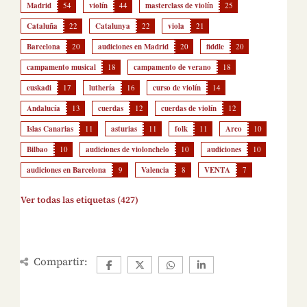
Madrid
54
violín
44
masterclass de violín
25
Cataluña
22
Catalunya
22
viola
21
Barcelona
20
audiciones en Madrid
20
fiddle
20
campamento musical
18
campamento de verano
18
euskadi
17
luthería
16
curso de violín
14
Andalucía
13
cuerdas
12
cuerdas de violín
12
Islas Canarias
11
asturias
11
folk
11
Arco
10
Bilbao
10
audiciones de violonchelo
10
audiciones
10
audiciones en Barcelona
9
Valencia
8
VENTA
7
Ver todas las etiquetas (427)
Compartir: