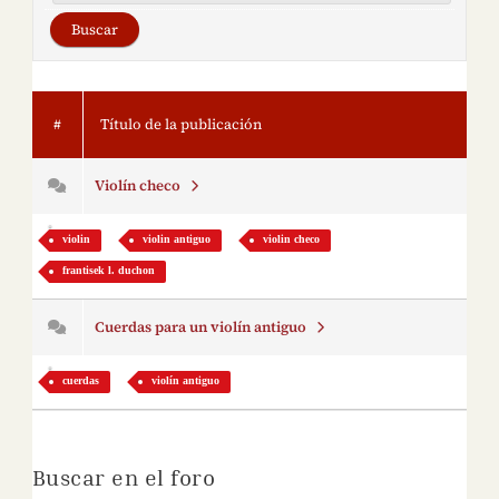
#
Título de la publicación
Violín checo
violin
violin antiguo
violin checo
frantisek l. duchon
Cuerdas para un violín antiguo
cuerdas
violín antiguo
Buscar en el foro