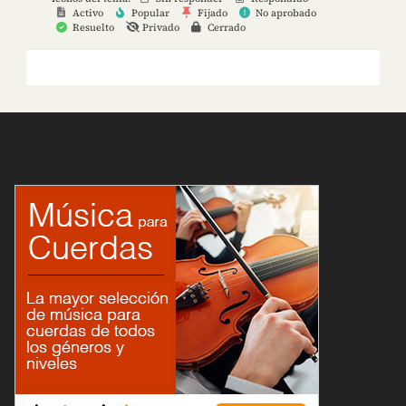
Activo
Popular
Fijado
No aprobado
Resuelto
Privado
Cerrado