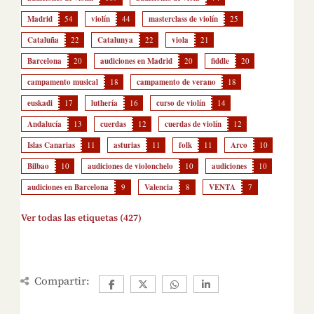
Madrid
54
violín
44
masterclass de violín
25
Cataluña
22
Catalunya
22
viola
21
Barcelona
20
audiciones en Madrid
20
fiddle
20
campamento musical
18
campamento de verano
18
euskadi
17
luthería
16
curso de violín
14
Andalucía
13
cuerdas
12
cuerdas de violín
12
Islas Canarias
11
asturias
11
folk
11
Arco
10
Bilbao
10
audiciones de violonchelo
10
audiciones
10
audiciones en Barcelona
9
Valencia
8
VENTA
7
Ver todas las etiquetas (427)
Compartir: