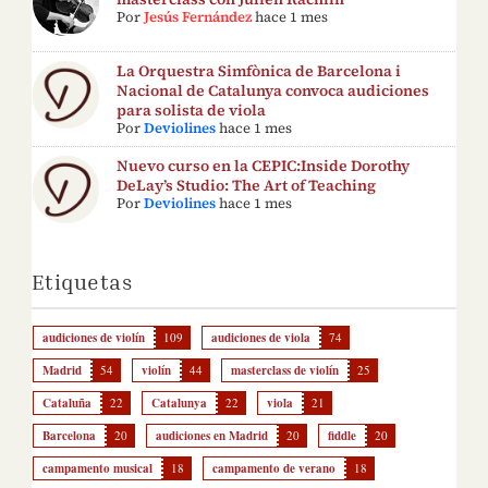
Por
Jesús Fernández
hace 1 mes
La Orquestra Simfònica de Barcelona i
Nacional de Catalunya convoca audiciones
para solista de viola
Por
Deviolines
hace 1 mes
Nuevo curso en la CEPIC:Inside Dorothy
DeLay’s Studio: The Art of Teaching
Por
Deviolines
hace 1 mes
Etiquetas
audiciones de violín
109
audiciones de viola
74
Madrid
54
violín
44
masterclass de violín
25
Cataluña
22
Catalunya
22
viola
21
Barcelona
20
audiciones en Madrid
20
fiddle
20
campamento musical
18
campamento de verano
18