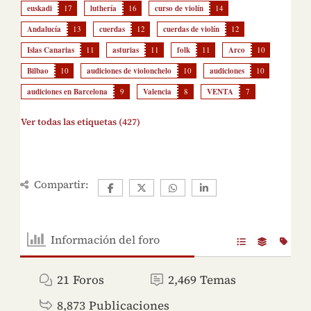
euskadi
17
luthería
16
curso de violín
14
Andalucía
13
cuerdas
12
cuerdas de violín
12
Islas Canarias
11
asturias
11
folk
11
Arco
10
Bilbao
10
audiciones de violonchelo
10
audiciones
10
audiciones en Barcelona
9
Valencia
8
VENTA
7
Ver todas las etiquetas (427)
Compartir:
Información del foro
21
Foros
2,469
Temas
8,873
Publicaciones