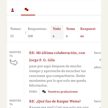
Temas:
Respuestas:
Todo
Tema
Respuest
/
23
208
s
s
as
RE: Mi última colaboración, con
RESPUES
hace
TA
Jorge F. G. Gila
9
pase por aqui despues de mucho
años
tiempo y aproveche de escuchar las
canciones que compartieron. Están
excelentes por lo que solo me queda
felicitarlos.
FORO
Vuestras grabaciones
RE: ¿Qué fue de Kaspar Weiss?
RESPUES
hace
TA
Kasper era real? Creí que solo era una