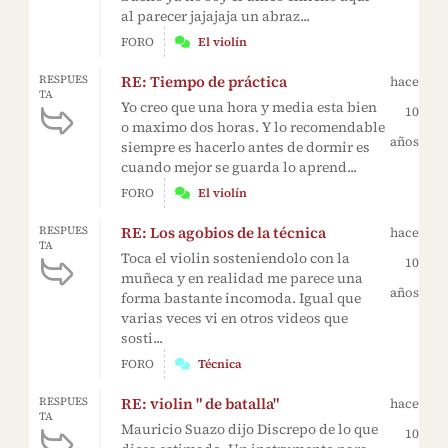
al parecer jajajaja un abraz...
FORO
El violín
RE: Tiempo de práctica
RESPUES
hace
TA
Yo creo que una hora y media esta bien
10
o maximo dos horas. Y lo recomendable
años
siempre es hacerlo antes de dormir es
cuando mejor se guarda lo aprend...
FORO
El violín
RE: Los agobios de la técnica
RESPUES
hace
TA
Toca el violin sosteniendolo con la
10
muñeca y en realidad me parece una
años
forma bastante incomoda. Igual que
varias veces vi en otros videos que
sosti...
FORO
Técnica
RE: violin " de batalla"
RESPUES
hace
TA
Mauricio Suazo dijo Discrepo de lo que
10