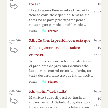
tocar?
10
Hola Johanna Bienvenida al foro =) La
años
verdad considero que una semana sin
tocar no es para preocuparse pero si
notas algun cambio considerable ...
FORO
Técnica
RE: ¿Cuál es la presión correcta que
RESPUES
hace
TA
deben ejercer los dedos sobre las
10
cuerdas?
años
Yo cuando comencé a tocar violín tenia
el problema de presionar demasiado
las cuerdas con mi mano izquierda, no
tenia desarrollado eso que llaman solt...
FORO
Técnica
RE: violin " de batalla"
RESPUES
hace
TA
Mauricio Suazo dijo Así es, hasta el
10
último pelo... :D Saludos! Soy de stgo y
años
bueno ya no soy el unico chileno aqui