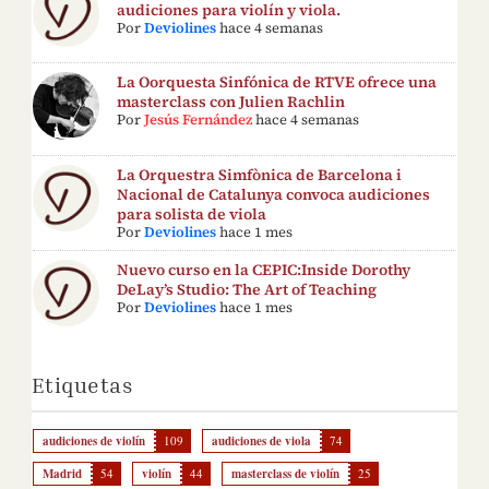
audiciones para violín y viola.
Por
Deviolines
hace 4 semanas
La Oorquesta Sinfónica de RTVE ofrece una
masterclass con Julien Rachlin
Por
Jesús Fernández
hace 4 semanas
La Orquestra Simfònica de Barcelona i
Nacional de Catalunya convoca audiciones
para solista de viola
Por
Deviolines
hace 1 mes
Nuevo curso en la CEPIC:Inside Dorothy
DeLay’s Studio: The Art of Teaching
Por
Deviolines
hace 1 mes
Etiquetas
audiciones de violín
109
audiciones de viola
74
Madrid
54
violín
44
masterclass de violín
25