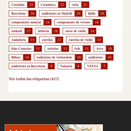
Cataluña
22
Catalunya
22
viola
21
Barcelona
20
audiciones en Madrid
20
fiddle
20
campamento musical
18
campamento de verano
18
euskadi
17
luthería
16
curso de violín
14
Andalucía
13
cuerdas
12
cuerdas de violín
12
Islas Canarias
11
asturias
11
folk
11
Arco
10
Bilbao
10
audiciones de violonchelo
10
audiciones
10
audiciones en Barcelona
9
Valencia
8
VENTA
7
Ver todas las etiquetas (427)