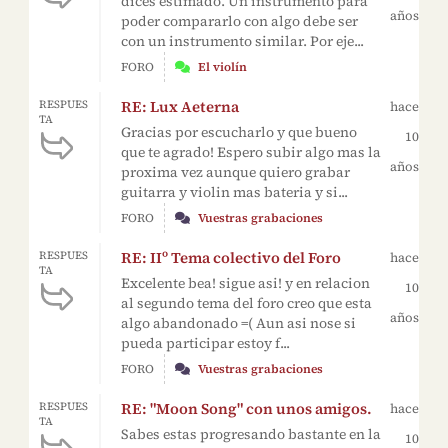
dices estimado. Un instrumento para
años
poder compararlo con algo debe ser
con un instrumento similar. Por eje...
FORO
El violín
RE: Lux Aeterna
RESPUES
hace
TA
Gracias por escucharlo y que bueno
10
que te agrado! Espero subir algo mas la
años
proxima vez aunque quiero grabar
guitarra y violin mas bateria y si...
FORO
Vuestras grabaciones
RE: IIº Tema colectivo del Foro
RESPUES
hace
TA
Excelente bea! sigue asi! y en relacion
10
al segundo tema del foro creo que esta
años
algo abandonado =( Aun asi nose si
pueda participar estoy f...
FORO
Vuestras grabaciones
RE: "Moon Song" con unos amigos.
RESPUES
hace
TA
Sabes estas progresando bastante en la
10