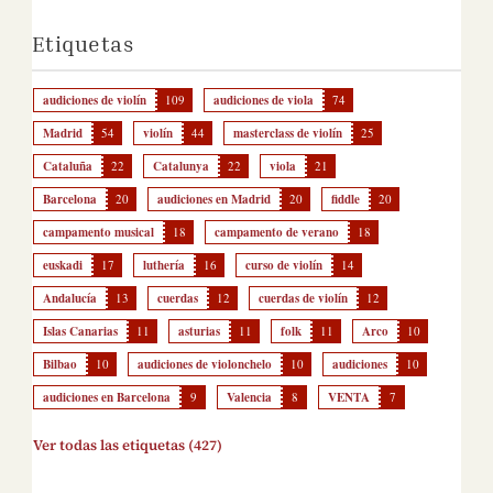
Etiquetas
audiciones de violín
109
audiciones de viola
74
Madrid
54
violín
44
masterclass de violín
25
Cataluña
22
Catalunya
22
viola
21
Barcelona
20
audiciones en Madrid
20
fiddle
20
campamento musical
18
campamento de verano
18
euskadi
17
luthería
16
curso de violín
14
Andalucía
13
cuerdas
12
cuerdas de violín
12
Islas Canarias
11
asturias
11
folk
11
Arco
10
Bilbao
10
audiciones de violonchelo
10
audiciones
10
audiciones en Barcelona
9
Valencia
8
VENTA
7
Ver todas las etiquetas (427)