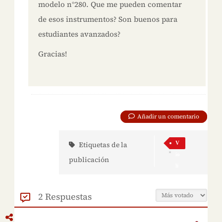
modelo n°280. Que me pueden comentar
de esos instrumentos? Son buenos para
estudiantes avanzados?
Gracias!
Añadir un comentario
Etiquetas de la
V
io
publicación
li
n
2 Respuestas