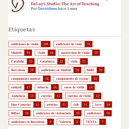
DeLay’s Studio: The Art of Teaching
Por
Deviolines
hace 1 mes
Etiquetas
audiciones de violín
109
audiciones de viola
74
Madrid
54
violín
44
masterclass de violín
25
Cataluña
22
Catalunya
22
viola
21
Barcelona
20
audiciones en Madrid
20
fiddle
20
campamento musical
18
campamento de verano
18
euskadi
17
luthería
16
curso de violín
14
Andalucía
13
cuerdas
12
cuerdas de violín
12
Islas Canarias
11
asturias
11
folk
11
Arco
10
Bilbao
10
audiciones de violonchelo
10
audiciones
10
audiciones en Barcelona
9
Valencia
8
VENTA
7