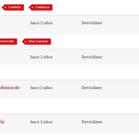
Cataluña
Catalunya
hace 2 años
Deviolines
violoncello
Islas Canarias
hace 2 años
Deviolines
nfónica de
hace 2 años
Deviolines
 la
hace 2 años
Deviolines