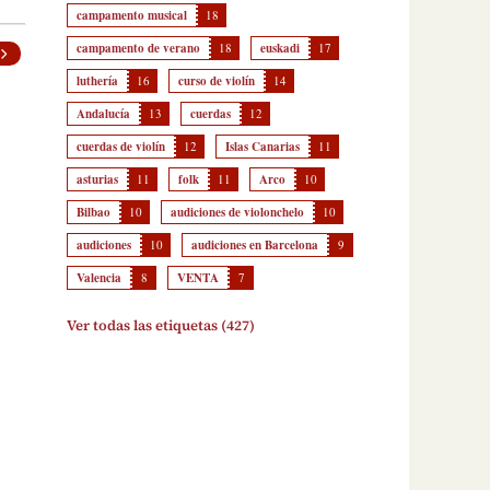
campamento musical
18
campamento de verano
18
euskadi
17
luthería
16
curso de violín
14
Andalucía
13
cuerdas
12
cuerdas de violín
12
Islas Canarias
11
asturias
11
folk
11
Arco
10
Bilbao
10
audiciones de violonchelo
10
audiciones
10
audiciones en Barcelona
9
Valencia
8
VENTA
7
Ver todas las etiquetas (427)