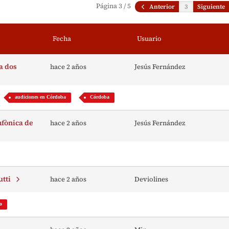
Página 3 / 5
Anterior
Siguiente
Fecha
Usuario
a dos
hace 2 años
Jesús Fernández
audiciones en Córdoba
Córdoba
mfònica de
hace 2 años
Jesús Fernández
tutti
hace 2 años
Deviolines
co