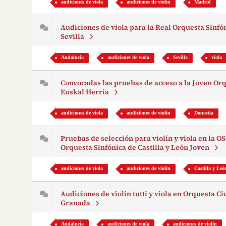
audiciones de viola
audiciones de violín
Madrid
Audiciones de viola para la Real Orquesta Sinfó
Sevilla
Andalucía
audiciones de viola
Sevilla
viola
Convocadas las pruebas de acceso a la Joven Or
Euskal Herria
audiciones de viola
audiciones de violín
Donostia
Pruebas de selección para violín y viola en la O
Orquesta Sinfónica de Castilla y León Joven
audiciones de viola
audiciones de violín
Castilla y Leó
Audiciones de violín tutti y viola en Orquesta C
Granada
Andalucía
audiciones de viola
audiciones de violín