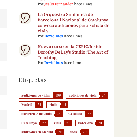
Por
Jesús Fernández
hace 1 mes
La Orquestra Simfònica de
Barcelona i Nacional de Catalunya
convoca audiciones para solista de
viola
Por
Deviolines
hace 1 mes
Nuevo curso en la CEPIC:Inside
Dorothy DeLay’s Studio: The Art of
Teaching
Por
Deviolines
hace 1 mes
Etiquetas
audiciones de violín
109
audiciones de viola
74
Madrid
54
violín
44
masterclass de violín
25
Cataluña
22
Catalunya
22
viola
21
Barcelona
20
audiciones en Madrid
20
fiddle
20