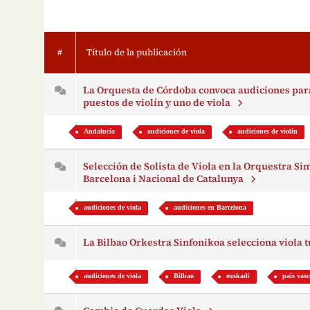
#
Título de la publicación
La Orquesta de Córdoba convoca audiciones par
puestos de violín y uno de viola
Andalucía
audiciones de viola
audiciones de violín
Selección de Solista de Viola en la Orquestra Si
Barcelona i Nacional de Catalunya
audiciones de viola
audiciones en Barcelona
La Bilbao Orkestra Sinfonikoa selecciona viola 
audiciones de viola
Bilbao
euskadi
país vas