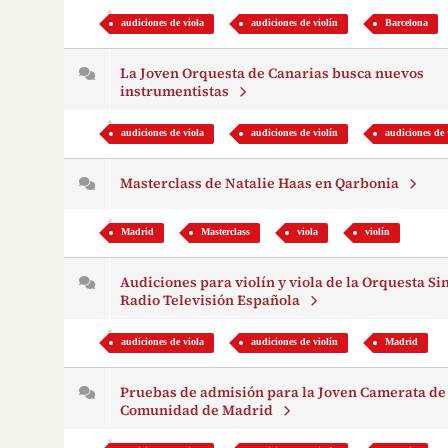
audiciones de viola
audiciones de violín
Barcelona
La Joven Orquesta de Canarias busca nuevos
instrumentistas
audiciones de viola
audiciones de violín
audiciones de 
Masterclass de Natalie Haas en Qarbonia
Madrid
Masterclass
viola
violín
Audiciones para violín y viola de la Orquesta Si
Radio Televisión Española
audiciones de viola
audiciones de violín
Madrid
Pruebas de admisión para la Joven Camerata de
Comunidad de Madrid