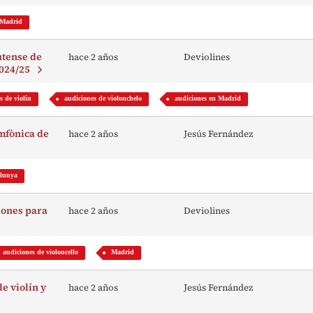
 Madrid
utense de
hace 2 años
Deviolines
2024/25
s de violín
audiciones de violonchelo
audiciones en Madrid
imfònica de
hace 2 años
Jesús Fernández
alunya
iones para
hace 2 años
Deviolines
audiciones de violoncello
Madrid
e violín y
hace 2 años
Jesús Fernández