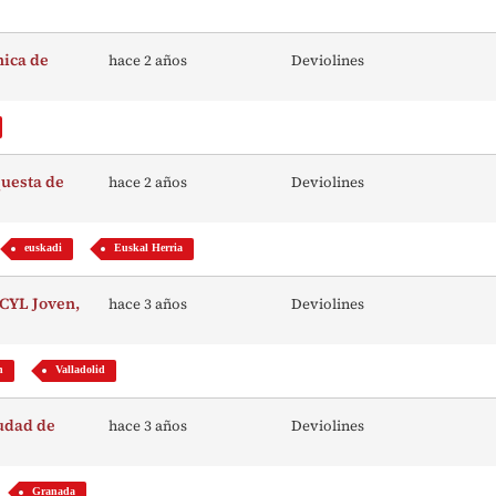
nica de
hace 2 años
Deviolines
questa de
hace 2 años
Deviolines
euskadi
Euskal Herria
SCYL Joven,
hace 3 años
Deviolines
n
Valladolid
iudad de
hace 3 años
Deviolines
Granada