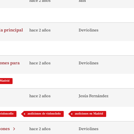
hace 2 años
Min
la principal
hace 2 años
Deviolines
iones para
hace 2 años
Deviolines
 Madrid
hace 2 años
Jesús Fernández
violoncello
audiciones de violonchelo
audiciones en Madrid
ciones
hace 2 años
Deviolines